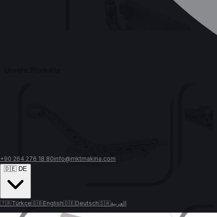
Zerspanung
Unsere Produkte
+90 264 276 18 80
info@mktmakina.com
🇩🇪 DE
🇹🇷
Türkçe
🇬🇧
English
🇩🇪
Deutsch
🇸🇦
العربية