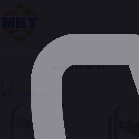
MKT MAKINA AG
Precision, Traceability
Reliability, Innovation
Startseite
Über Uns
Fähigkeiten
Maschinenpark
Referenzen
Zertifikate
Kontakt
ANGEBOT ANFORDERN
DE
🇹🇷
TR
🇬🇧
EN
🇩🇪
DE
🇸🇦
AR